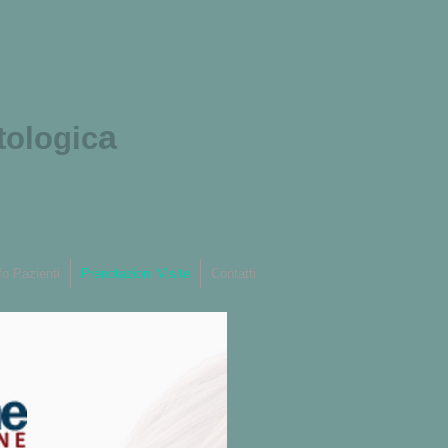
a
tologic
fo Pazienti
Prenotazioni Visite
Contatti