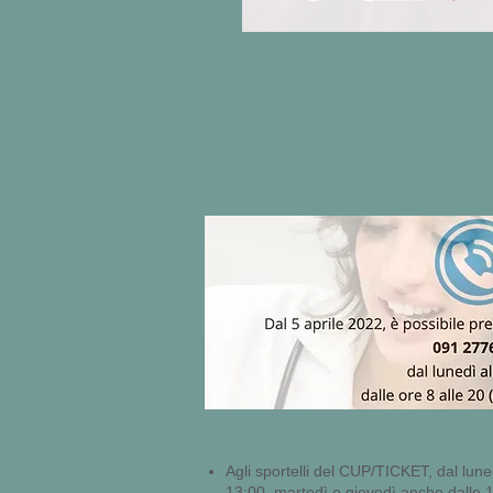
Agli sportelli del CUP/TICKET, dal lune
13:00, martedì e giovedì anche dalle 14