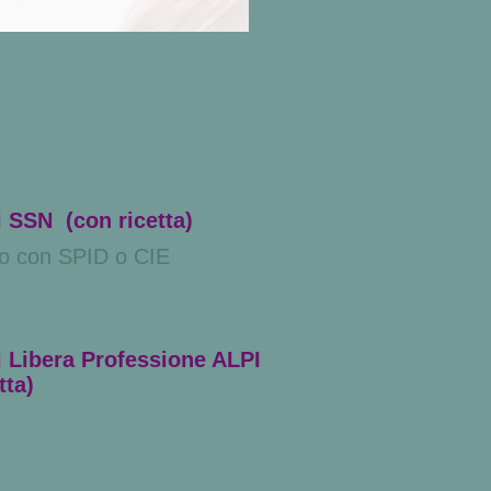
i SSN (con ricetta)
o con SPID o CIE
i Libera Professione ALPI
tta)