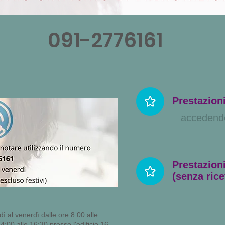
091-2776161
Prestazion
accedend
Prestazion
(senza rice
dì al venerdì dalle ore 8:00 alle
:00 alle 16:30 presso l'edificio 16