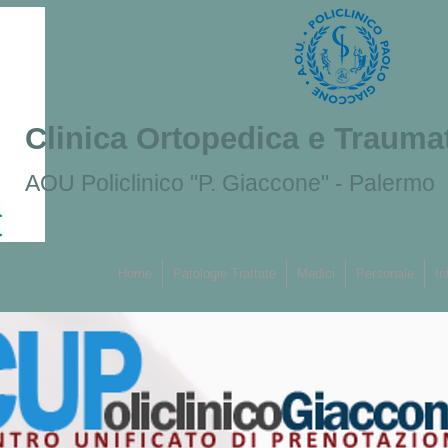
Clinica Ortopedica e Trauma
AOU Policlinico "P. Giaccone" - Palermo
Home
Patologie Trattate
Medici
Personale
In